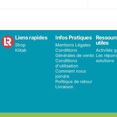
Learning Roots France
Liens rapides
Infos Pratiques
Ressour
utiles
Shop
Mentions Légales
Kiitab
Conditions
Activités g
Générales de vente
Les répons
Conditions
solutions
d'utilisation
Comment nous
joindre
Politique de retour
Livraison
© 2026 Learning Roots France.
Commerce électronique propulsé pa