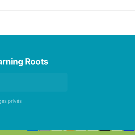
arning Roots
es privés