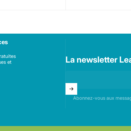
ces
ratuites
La newsletter Le
es et
Abonnez-vous aux messag
r Shopify