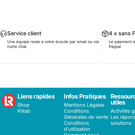
Service client
4 x sans F
Une équipe reste à votre écoute par email ou via
Le paiement e
notre chat.
Paypal
Learning Roots France
Liens rapides
Infos Pratiques
Ressour
utiles
Shop
Mentions Légales
Kiitab
Conditions
Activités g
Générales de vente
Les répons
Conditions
solutions
d'utilisation
Comment nous