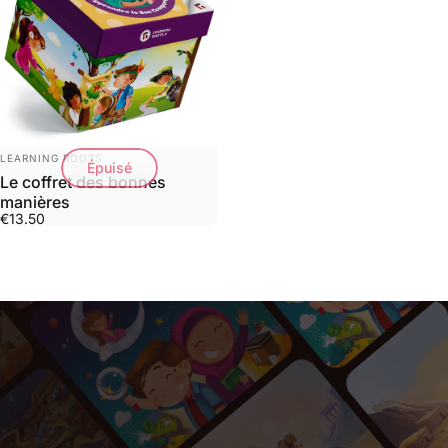
DISTRIBUTEUR:
LEARNING ROOTS
Épuisé
Le coffret des bonnes
manières
€13.50